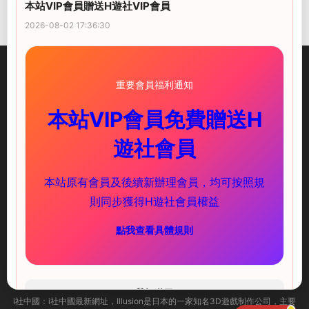
本站VIP會員贈送H遊社VIP會員
2026-08-02 17:36:30
重要會員福利通知
本站VIP會員免費贈送H
illusion中國-I社中國官方網站
遊社會員
快速鏈接
服務支持
本站原有會員及後續新辦理會員，均可按照規
PC遊戲
新手必讀
則同步獲得H遊社會員權益
安卓遊戲
下載教程
點我查看具體規則
聯系我們
ACG頻道
（實時推送更新）
海閣社區TG群
(歡迎加入)
我知道了
i社中國：
i社中國最新網址，
Illusion是日本的一家知名3D遊戲制作公司，主要