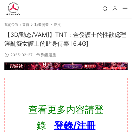
當前位置：
首頁
動畫漫畫
正文
【3D/動态/VAM]】TNT：金發護士的性欲處理
淫亂癡女護士的貼身侍奉 [6.4G]
2025-02-27
動畫漫畫
查看更多内容請登
錄
登錄/注冊