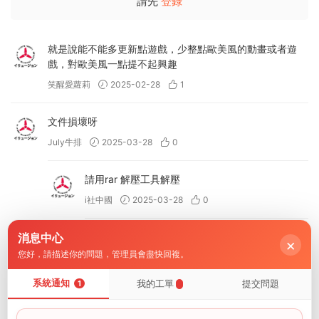
請先
登錄
就是說能不能多更新點遊戲，少整點歐美風的動畫或者遊
戲，對歐美風一點提不起興趣
笑醒愛蘿莉
2025-02-28
1
文件損壞呀
July牛排
2025-03-28
0
請用rar 解壓工具解壓
i社中國
2025-03-28
0
消息中心
下載好是MP4文件怎麽解壓哦
×
您好，請描述你的問題，管理員會盡快回複。
123113
2025-04-24
0
系統通知
我的工單
提交問題
1
MP4 改 後綴 改成 ZIP
i社中國
2025-04-24
0