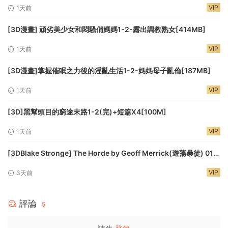
VIP
1天前
[3D漫畫] 頑劣美少女和悶騷俏媽媽1-2-露出調教熟女[414MB]
VIP
1天前
[3D漫畫]掌握催眠之力後的淫亂生活1-2-媽媽母子亂倫[187MB]
VIP
1天前
[3D]黑幫頭目的窮途末路1-2(完)+短篇X4[100M]
VIP
1天前
[3DBlake Stronge] The Horde by Geoff Merrick(遊蕩暴徒) 01-
11[160M]
VIP
3天前
評論
5