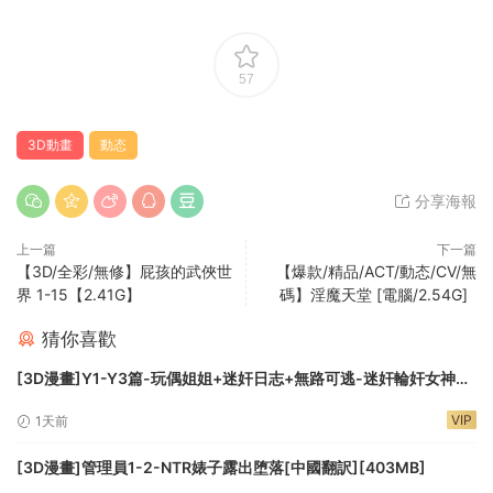
57
3D動畫
動态
分享海報
上一篇
下一篇
【3D/全彩/無修】屁孩的武俠世
【爆款/精品/ACT/動态/CV/無
界 1-15【2.41G】
碼】淫魔天堂 [電腦/2.54G]
猜你喜歡
[3D漫畫]Y1-Y3篇-玩偶姐姐+迷奸日志+無路可逃-迷奸輪奸女神
[4.48G]
VIP
1天前
[3D漫畫]管理員1-2-NTR婊子露出堕落[中國翻訳][403MB]