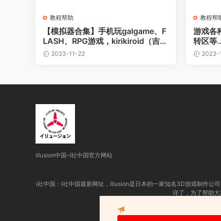
教程帮助
教程帮
【模拟器合集】手机玩galgame、F
游戏各
LASH、RPG游戏，kirikiroid（吉里
转区等…
吉里）2、ONS、neko rpg模拟器
2023-11-22
2023-
教程
illusion中国-I社中国官方网站
i社中国：
i社中国最新网址，
Illusion是日本的一家知名3D游戏
详了，为了帮助大家
友情