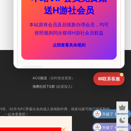
送H游社会员
本站原有会员及后续新办理会员，均可
按照规则同步获得H游社会员权益
点我查看具体规则
联系我们
我知道了
ACG频道
（实时推送更新）
✉
联系客服
海阁社区TG群
(欢迎加入)
系列等。i社作为PC界最出名的成人游戏制作商，很多玩家可能已经耳熟能
升级了 包月VIP
线了，一起来看看吧！
身体！
升级了 包月VIP