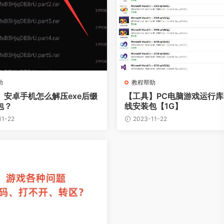
助
教程帮助
】安卓手机怎么解压exe后缀
【工具】PC电脑游戏运行
包？
线安装包【1G】
11-22
2023-11-22