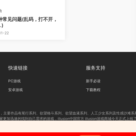
助
种常见问题(乱码，打不开，
)
11-22
快速链接
服务支持
PC游戏
新手必读
安卓游戏
下载教程
制作公司，主要作品有尾行系列、欲望格斗系列、欲望血液系列、人工少女系列及性感沙滩
更加迅速的找到自己需求的游戏，illusion中国官方 illusion游戏商城今天正式上
提示：适量游戏有益身心健康，请勿长时间沉迷游戏，注意保护视力并预防近视，保重
我们立足于美国，对全球华人服务，请未成年网友自觉离开！
Copyright 2024 ishecn.org illusion-中国 All Rights Reserved