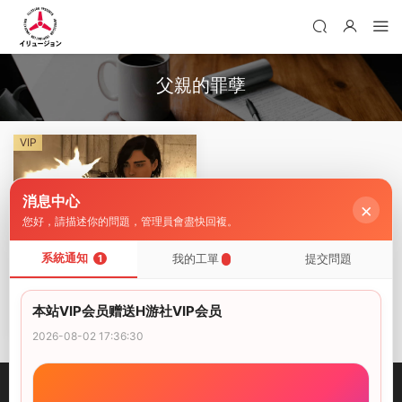
父親的罪孽
VIP
消息中心
×
您好，請描述你的問題，管理員會盡快回複。
系統通知
我的工單
提交問題
APK直裝
·
PC遊戲
1
【歐美SLG/漢化/動态】父親
的罪孽Ch.52 AI版【PC+安
本站VIP会员赠送H游社VIP会员
卓/7.21G/更新】A Father’s S
VIP
2026-06-04
ins [Ch.52]
2026-08-02 17:36:30