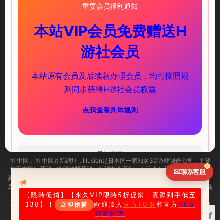
重要会员福利通知
本站VIP会员免费赠送H
illusion中國-I社中國官方網站
游社会员
快速鏈接
服務支持
本站原有会员及后续新办理会员，均可按照规
PC遊戲
新手必讀
则同步获得H游社会员权益
安卓遊戲
下載教程
点我查看具体规则
聯系我們
ACG頻道
（實時推送更新）
海閣社區TG群
(歡迎加入)
我知道了
i社中國：
i社中國最新網址，
Illusion是日本的一家知名3D遊戲制作公司，主要
作品有尾行系列、欲望格鬥系列、欲望血液系列、人工少女系列及性感沙灘系
✉
聯系客服
列等。i社作爲PC界最出名的成人遊戲制作商，很多玩家可能已經耳熟能詳了，
爲了幫助大家更加迅速的找到自己需求的遊戲，illusion中國官方 illusion遊戲商
城今天正式上線了，一起來看看吧！
【限時促銷
】【永久VIP限時5折促銷，實際到手低至
友情提示：适量遊戲有益身心健康，請勿長時間沉迷遊戲，注意保護視力并預
138】！
歡迎加入
官方TG群
和官方
ACG
立即搶購
防近視，保重身體！
遊戲頻道